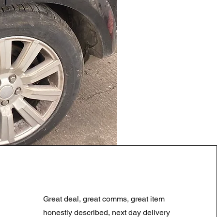
LAND ROVER DISCOVERY 4
Prezzo regolare
Prezzo scontato
180,00 £
90,00 £
Great deal, great comms, great item
Summer Sale
honestly described, next day delivery