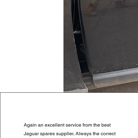
LAND ROVER DISCOVERY 4 NS
Again an excellent service from the best
Prezzo regolare
Prezzo scontato
180,00 £
90,00 £
Summer Sale
Jaguar spares supplier. Always the correct