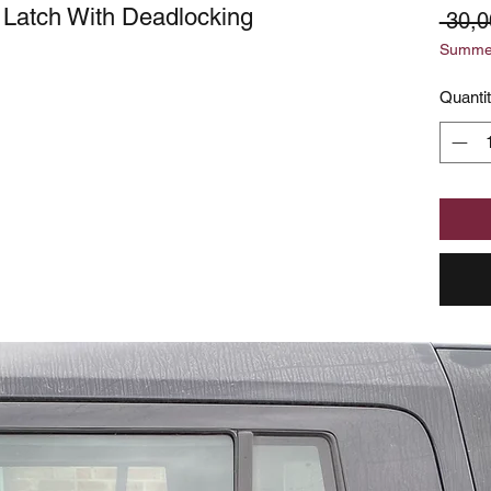
Latch With Deadlocking
 30,0
Summer
Quanti