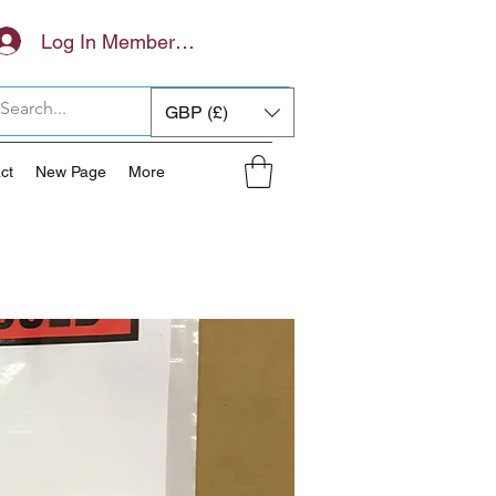
Log In Members Area
GBP (£)
ct
New Page
More