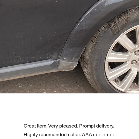
Vista rapida
R DOOR ASSEMBLY SANTORINI BLACK PAB BFA780190
Great item. Very pleased. Prompt delivery.
Highly recomended seller. AAA++++++++